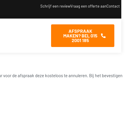
Schrijf een review
Vraag een offerte aan
Contact
AFSPRAAK
MAKEN? BEL 015
2001 185
r voor de afspraak deze kosteloos te annuleren. Bij het bevestigen