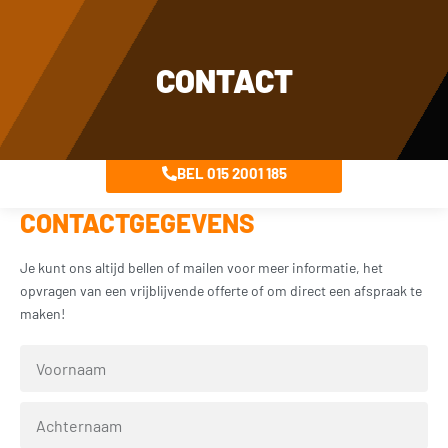
★★★★★ 7.000+ tevreden klanten
Dagelijks bereikbaar op werkdagen tussen 09:00 en 18:00 en zaterdag tussen 11:30 en
18:00 op 015 2001 185
CONTACT
BEL 015 2001 185
CONTACTGEGEVENS
Je kunt ons altijd bellen of mailen voor meer informatie, het
opvragen van een vrijblijvende offerte of om direct een afspraak te
maken!