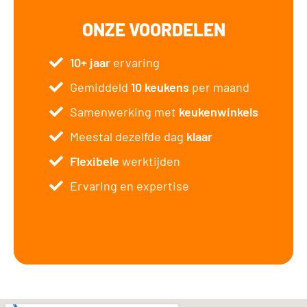
ONZE VOORDELEN
10+ jaar
ervaring
Gemiddeld
10 keukens
per maand
Samenwerking met
keukenwinkels
Meestal dezelfde dag
klaar
Flexibele
werktijden
Ervaring en expertise