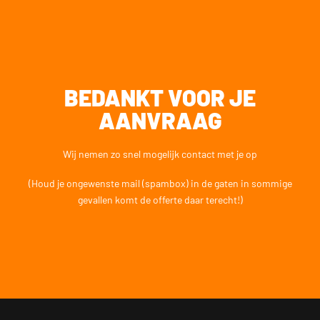
★★★★★ 7.000+ tevreden klanten
Dagelijks bereikbaar op werkdagen tussen 09:00 en 18:00 en zaterdag tussen 11:30 en
18:00 op 015 2001 185
BEDANKT VOOR JE
AANVRAAG
BEL 015 2001 185
Wij nemen zo snel mogelijk contact met je op
(Houd je ongewenste mail (spambox) in de gaten in sommige
gevallen komt de offerte daar terecht!)